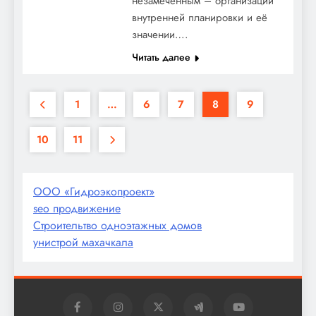
незамеченным – организации
внутренней планировки и её
значении….
Читать далее
1
…
6
7
8
9
10
11
ООО «Гидроэкопроект»
seo продвижение
Строительтво одноэтажных домов
унистрой махачкала