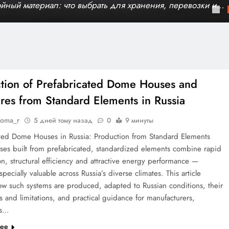
ов в России
йный материал: что выбрать для хранения, перевозки и
ирования
tion of Prefabricated Dome Houses and
ures from Standard Elements in Russia
doma_r
5 дней тому назад
0
9 минуты
ated Dome Houses in Russia: Production from Standard Elements
es built from prefabricated, standardized elements combine rapid
on, structural efficiency and attractive energy performance —
specially valuable across Russia’s diverse climates. This article
ow such systems are produced, adapted to Russian conditions, their
 and limitations, and practical guidance for manufacturers,
rs…
лее