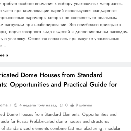
 требует особого внимания к выбору упаковочных материалов.
о часто при комплектации партий используются стандартные
прочностные параметры которых не соответствуют реальным
м нагрузкам при штабелировании. Это неизбежно приводит к
ары, порче товарного вида изделий и дополнительным расходам
ную упаковку. Основная сложность при закупке упаковочных
ов…
лее
ricated Dome Houses from Standard
ts: Opportunities and Practical Guide for
doma_r
4 недели тому назад
0
9 минуты
ated Dome Houses from Standard Elements: Opportunities and
Guide for Russia Prefabricated dome houses and structures
of standardized elements combine fast manufacturing, modular