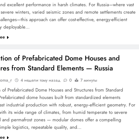
 and excellent performance in harsh climates. For Russia—where vast
 severe winters, varied seismic zones and remote settlements create
hallenges—this approach can offer cost-effective, energy-efficient
ly deployable…
лее
tion of Prefabricated Dome Houses and
ures from Standard Elements — Russia
doma_r
4 недели тому назад
0
7 минуты
n of Prefabricated Dome Houses and Structures from Standard
Prefabricated dome houses built from standardized elements
st industrial production with robust, energy‑efficient geometry. For
ith its wide range of climates, from humid temperate to severe
al and permafrost zones — modular domes offer a compelling
imple logistics, repeatable quality, and…
лее