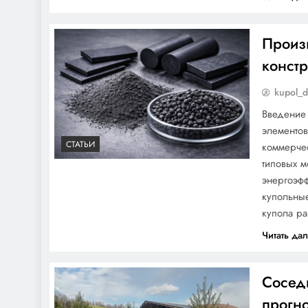
Произ
констр
Зачем дышать?
Исследуем важный
kupol_
аспект вентиляции в
Введение
купольных домах
элементов
СТАТЬИ
коммерче
типовых м
энергоэфф
Круговорот: Умное
купольные
планирование
купола ра
пространства внутри
Читать да
купольных домов
Сосед
прогн