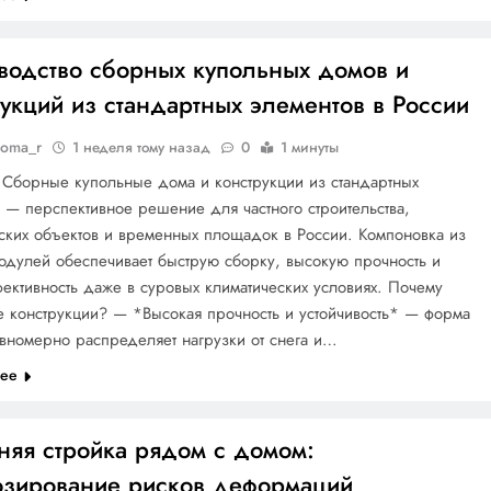
водство сборных купольных домов и
укций из стандартных элементов в России
doma_r
1 неделя тому назад
0
1 минуты
 Сборные купольные дома и конструкции из стандартных
 — перспективное решение для частного строительства,
ских объектов и временных площадок в России. Компоновка из
одулей обеспечивает быструю сборку, высокую прочность и
ективность даже в суровых климатических условиях. Почему
 конструкции? — *Высокая прочность и устойчивость* — форма
вномерно распределяет нагрузки от снега и…
лее
няя стройка рядом с домом:
озирование рисков деформаций