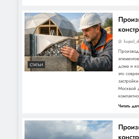
Произ
констр
kupol_
Производс
элементов
СТАТЬИ
дома и ко
это совр
застройки
Москвой 
компактн
Читать да
Произ
констр