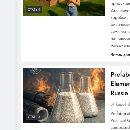
бессмертным:
продукции
практический взгляд
СТАТЬИ
Достаточн
инженера по логистике
коробки, 
модульных конструкций
физически
замятию т
Тайны внутреннего мира
на повтор
материал
куполообразных домов
Читать да
Prefab
Elemen
Russia
Преобразование
пространства:
kupol_
неочевидные аспекты
Prefabric
внутренней отделки
СТАТЬИ
Practical 
купольного дома
composed 