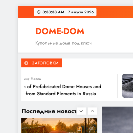
аспект вентиляции в
Перейти
купольных домах
3:33:35 AM
7 августа 2026
к
содержимому
DOME-DOM
Круговорот: Умное
Купольные дома под ключ
планирование
пространства внутри
ЗАГОЛОВКИ
купольных домов
ей Тому Назад
tion of Prefabricated Dome Houses and
ures from Standard Elements in Russia
Пробуждение наших
домиков: как правильно
Последние новости
выбрать место для
купольного дома