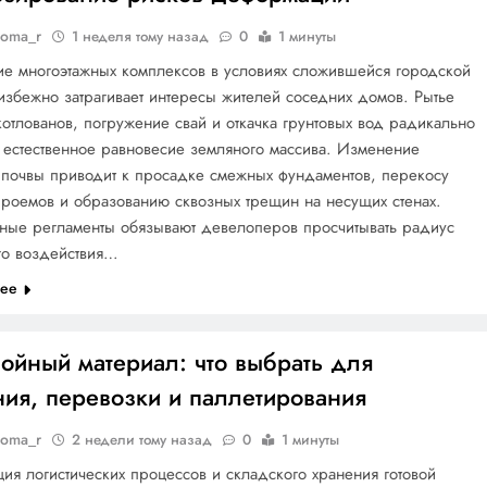
doma_r
1 неделя тому назад
0
1 минуты
ие многоэтажных комплексов в условиях сложившейся городской
збежно затрагивает интересы жителей соседних домов. Рытье
котлованов, погружение свай и откачка грунтовых вод радикально
 естественное равновесие земляного массива. Изменение
 почвы приводит к просадке смежных фундаментов, перекосу
роемов и образованию сквозных трещин на несущих стенах.
ьные регламенты обязывают девелоперов просчитывать радиус
го воздействия…
лее
ойный материал: что выбрать для
ния, перевозки и паллетирования
doma_r
2 недели тому назад
0
1 минуты
ия логистических процессов и складского хранения готовой