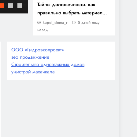
элементов в России
Соседняя стройка рядом с домом: прог
Тайны долговечности: как
правильно выбрать материал
для купольного дома
kupol_doma_r
5 дней тому
назад
ООО «Гидроэкопроект»
seo продвижение
Строительтво одноэтажных домов
унистрой махачкала