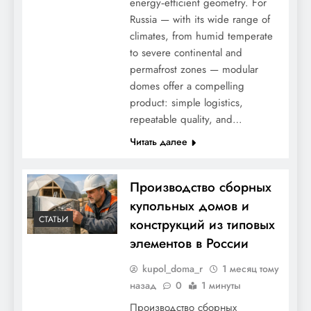
energy‑efficient geometry. For
Russia — with its wide range of
climates, from humid temperate
to severe continental and
permafrost zones — modular
domes offer a compelling
product: simple logistics,
repeatable quality, and…
Читать далее
Производство сборных
купольных домов и
СТАТЬИ
конструкций из типовых
элементов в России
kupol_doma_r
1 месяц тому
назад
0
1 минуты
Производство сборных