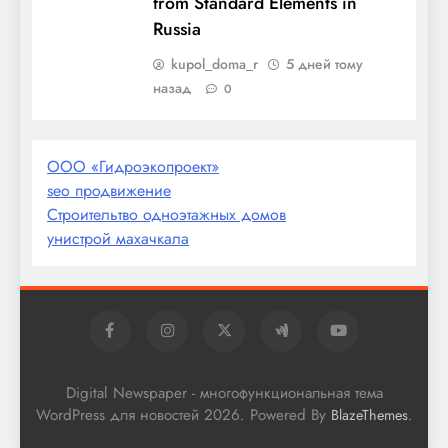
from Standard Elements in
Russia
kupol_doma_r
5 дней тому
назад
0
ООО «Гидроэкопроект»
seo продвижение
Строительтво одноэтажных домов
унистрой махачкала
Digital Newspaper - многофункциональная тема
WordPress для новостей 2026. Powered By
.
BlazeThemes