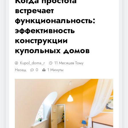
Когда простота
встречает
функциональность:
эффективность
конструкции
купольных домов
Kupol_doma_r
11 Месяцев Тому
Назад
0
1 Минуты