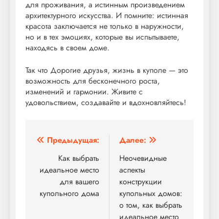
для проживания, а истинным произведением
архитектурного искусства. И помните: истинная
красота заключается не только в наружности,
но и в тех эмоциях, которые вы испытываете,
находясь в своем доме.
Так что Дорогие друзья, жизнь в куполе — это
возможность для бесконечного роста,
изменений и гармонии. Живите с
удовольствием, создавайте и вдохновляйтесь!
Навигация
Предыдущая:
Далее:
по
Как выбрать
Неочевидные
идеальное место
аспекты
записям
для вашего
конструкции
купольного дома
купольных домов:
о том, как выбрать
идеальное место