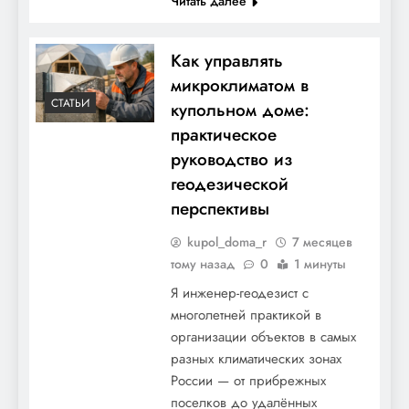
Читать далее
Как управлять
микроклиматом в
СТАТЬИ
купольном доме:
практическое
руководство из
геодезической
перспективы
kupol_doma_r
7 месяцев
тому назад
0
1 минуты
Я инженер-геодезист с
многолетней практикой в
организации объектов в самых
разных климатических зонах
России — от прибрежных
поселков до удалённых